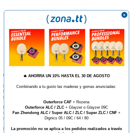
x
04.06.2012
🔥
AHORRA UN 10% HASTA EL 30 DE AGOSTO
Las dos nuevas incorporaciones de DR NEUBAUER en ZONATT son
Combinando a tu gusto las maderas y gomas anunciadas:
DESPERADO ( pico largo ) y TERMINATOR ( pico corto ). Disponibles a
partir del Miércoles 6 de Julio.
Outerforce CAF
+ Rozena
El resultado de las ultimas investigaciones del DR causarán impacto en
Outerforce ALC / ZLC
+ Glayzer o Glayzer 09C
el mundo del tenis de mesa, ya se ha producido una tremenda
Fan Zhendong ALC / Super ALC / ZLC / Super ZLC / CNF
+
expectación a la espera de recibir las primeras unidades.
Dignics 05 / 09C / 64 / 80
Descripciones disponibles en tu página Web favorita, te lo vas a perder?
La promoción no se aplica a los pedidos realizados a través