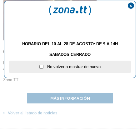
x
HORARIO DEL 10 AL 28 DE AGOSTO: DE 9 A 14H
02.05.2011
SABADOS CERRADO
El ex palista del Club Falcons LI DAN DAN rodó un anuncio con Messi,
No volver a mostrar de nuevo
aquí lo tienes y...disfruta-lo!
Zona TT
MÁS INFORMACIÓN
Volver al listado de noticias