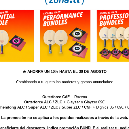
ARAYDIA SERIES ( ZLC/ALC/T5000). 3 láminas de madera con fibras y capa
erior de Hinoki
NNERFORCE LAYER ( ZLC/ALC/AL ). Nuevo diseño
ADRAW ( SR/SK/VR/VK ). 5 o 7 láminas de madera pura y/o Wenge
ADRAWSHIELD. Madera defensiva de 5 capas
NNERSHIEL LAYER ZLF. Nuevo diseño
EFENCE IV ( 3 capas de madera ). Defensa pura
p://www.zonatt.com/nov/001.php?idm=4&idp=3
p://es.butterfly.tt/novedades…/maderas-tenis-de-mesa.html
eremos sea de su interés
olver al listado de noticias
🔥
AHORRA UN 10% HASTA EL 30 DE AGOSTO
Combinando a tu gusto las maderas y gomas anunciadas:
Outerforce CAF
+ Rozena
Outerforce ALC / ZLC
+ Glayzer o Glayzer 09C
hendong ALC / Super ALC / ZLC / Super ZLC / CNF
+ Dignics 05 / 09C / 6
La promoción no se aplica a los pedidos realizados a través de la web.
eneficiarte del descuento, indica promoción BUNDLE al realizar tu pedi