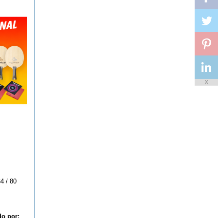
X
4 / 80
do por: