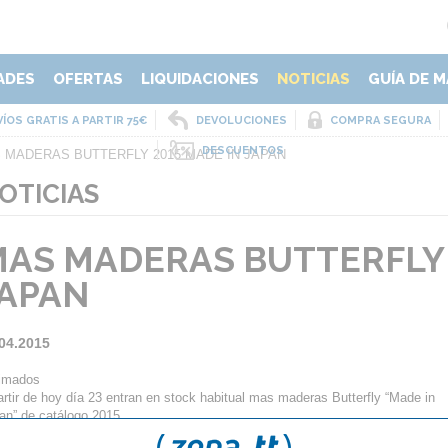
ADES
OFERTAS
LIQUIDACIONES
NOTICIAS
GUÍA DE M
ÍOS GRATIS A PARTIR 75€
DEVOLUCIONES
COMPRA SEGURA
DESCUENTOS
 MADERAS BUTTERFLY 2015 MADE IN JAPAN
OTICIAS
AS MADERAS BUTTERFLY 
JAPAN
04.2015
imados
artir de hoy día 23 entran en stock habitual mas maderas Butterfly “Made in
an” de catálogo 2015
IZUTANI JUN ZLC ( 5 láminas de madera + 2 ZLC ). Nuevo diseño