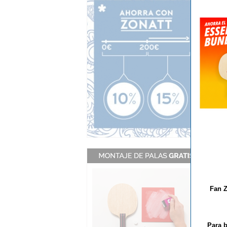
- G
ext
- I
- H
- H
- I
- D
htt
htt
Esp
V
Fan Z
Para b