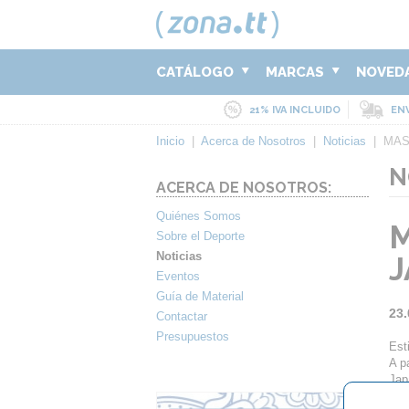
CATÁLOGO
MARCAS
NOVED
21% IVA INCLUIDO
ENV
Inicio
|
Acerca de Nosotros
|
Noticias
|
MAS
N
ACERCA DE NOSOTROS:
Quiénes Somos
M
Sobre el Deporte
Noticias
Eventos
Guía de Material
23.
Contactar
Presupuestos
Est
A p
Jap
- M