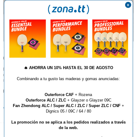
x
09.12.2017
🔥
AHORRA UN 10% HASTA EL 30 DE AGOSTO
En navidad tenemos un montón de ofertas y liquidaciones. Estas irán
desactivándose según stocks programados y algunos nuevos productos
Combinando a tu gusto las maderas y gomas anunciadas:
se incorporarán en dichos apartados.
FELIZ NAVIDAD A TODOS!
Outerforce CAF
+ Rozena
Outerforce ALC / ZLC
+ Glayzer o Glayzer 09C
Fan Zhendong ALC / Super ALC / ZLC / Super ZLC / CNF
+
Volver al listado de noticias
Dignics 05 / 09C / 64 / 80
La promoción no se aplica a los pedidos realizados a través
de la web.