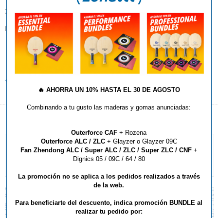
13.08.2013
No todo es tenis de mesa en el campus, ahí va esto!
MÁS INFORMACIÓN
Volver al listado de noticias
🔥
AHORRA UN 10% HASTA EL 30 DE AGOSTO
Combinando a tu gusto las maderas y gomas anunciadas:
Outerforce CAF
+ Rozena
Outerforce ALC / ZLC
+ Glayzer o Glayzer 09C
Fan Zhendong ALC / Super ALC / ZLC / Super ZLC / CNF
+
Dignics 05 / 09C / 64 / 80
La promoción no se aplica a los pedidos realizados a través
de la web.
Para beneficiarte del descuento, indica promoción BUNDLE al
realizar tu pedido por: