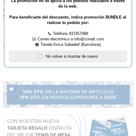
La promoción no se aplica a los pedidos realizados a través
de la web.
Encuentra la nueva colección 2019 KISA ( chándales y polos ) de
BUTTERFLY en el siguiente enlace
Para beneficiarte del descuento, indica promoción BUNDLE al
realizar tu pedido por:
📞 Teléfono 937457089
MÁS INFORMACIÓN
✉️ Correo electrónico a info@zonatt.com
🏪 Tienda física Sabadell (Barcelona)
Volver al listado de noticias
No volver a mostrar de nuevo