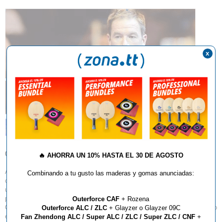
x
01.08.2013
🔥
AHORRA UN 10% HASTA EL 30 DE AGOSTO
A pesar de lo mucho que ha presionado Petr Korbel para poder asistir al
Combinando a tu gusto las maderas y gomas anunciadas:
campus,
una convocatoria de última hora de su seleccionador nacional para
preparar los
Outerforce CAF
+ Rozena
Campeonatos de Europa por equipos, va a impedir que el campeón checo
Outerforce ALC / ZLC
+ Glayzer o Glayzer 09C
esté de
Fan Zhendong ALC / Super ALC / ZLC / Super ZLC / CNF
+