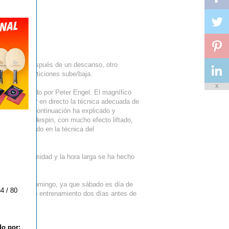
n la mesa, después de un descanso, otro
os mini-competiciones sube/baja.
X
a mesa ayudado por Peter Engel. El magnífico
 para exhibir en directo la técnica adecuada de
 derecha, a continuación ha explicado y
, bomba, sidespin, con mucho efecto liftado,
se ha centrado en la técnica del
ar su proximidad y la hora larga se ha hecho
mpetición de domingo, ya que sábado es día de
4 / 80
 realizan un entrenamiento dos días antes de
do por: