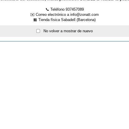
olver al listado de noticias
📞 Teléfono 937457089
✉️ Correo electrónico a info@zonatt.com
🏪 Tienda física Sabadell (Barcelona)
No volver a mostrar de nuevo