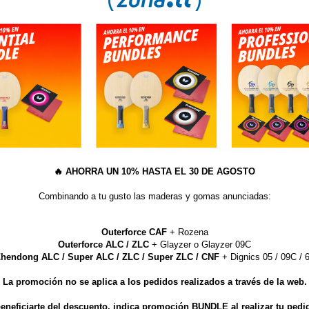
08.2012
 la mañana hemos realizado un trabajo intenso de piernas con 2 ejercicios e
rcicio individualizado para cada jugador, para acabar la sesión matinal con d
plato fuerte del día ha estado centrado en una exhibición de Petr Korbel en l
ador checo se ha sometido a las preguntas y a las peticiones de los jugadores
a golpe. Para comenzar, su famoso flip de revés “banana”, después el flip de
cutado una gran variedad de topspins de derecha (cerca de la mesa, contratop
🔥
AHORRA UN 10% HASTA EL 30 DE AGOSTO
eral, submarinos…), después ha pasado a hablar de los saques y, finalmente, 
plazamiento lateral.
Combinando a tu gusto las maderas y gomas anunciadas:
charla/demostración ha gustado muchísimo porque el crac ha vuelto a demostr
 corta.
Outerforce CAF
+ Rozena
Outerforce ALC / ZLC
+ Glayzer o Glayzer 09C
 la tarde el trabajo era totalmente individual e iba enfocado a preparar la co
hendong ALC / Super ALC / ZLC / Super ZLC / CNF
+ Dignics 05 / 09C / 6
canso y recuperación. Hemos pedido a los jugadores que nos mostraran como
 competición.
La promoción no se aplica a los pedidos realizados a través de la web.
eneficiarte del descuento, indica promoción BUNDLE al realizar tu pedi