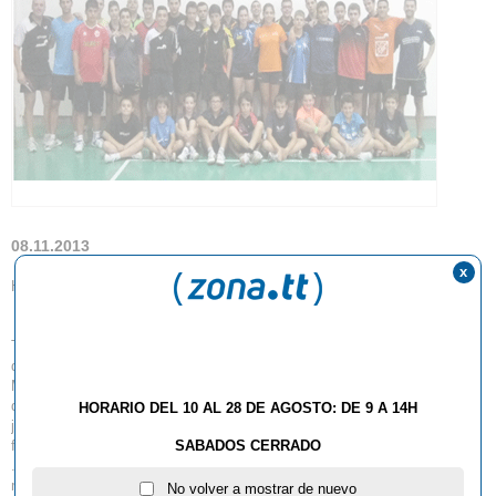
08.11.2013
x
Hola a todos/as,
Tal y como ya os habíamos comentado al Agosto,os informamos que
definitivamente haremos el Campus de navidad en Torroella de
Montgrï,del 27 al 30
de diciembre.La verdad que hemos conseguido hacer un buen grupo de
HORARIO DEL 10 AL 28 DE AGOSTO: DE 9 A 14H
jugadores/as,de edades diversas,pero con la única intención de entrenar
SABADOS CERRADO
fuerte,pasar-lo bien y disfrutar al máximo de vuestra compañía
.Agradecer,una vez
mas,la colaboración de Josep Maria gòmez y padre,que juntamente con
No volver a mostrar de nuevo