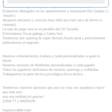
el club de
Torroella de Montgrï nos ayudan a que todo esto sea posible.
Estaremos albergados en los apartamientos y restaurante Don Quijote ( L
´estartit )
desayuno,almuerzo y cena (no hace falta que traer saco de dormir ni
sabanas).
La sala de juego será en el pavellón del Ctt Torroella.
Entrenadores Oscar gallego y Carles font.
Tendremos dos sparring de súper división,Xavier peral y próximamente
publicaremos el segundo.
Haremos entrenamientos mañana y tarde personalizados a quien lo
desee.
Haremos sesiones de Multibolas personalizadas a cada jugador.
Todos los jugadores disfrutaran de nuestros sparrings y multibolas.
Trabajaremos la parte técnica,psicológica,física,táctica...
Tendremos nuestros sponsors que una vez mas nos ayudaran a hacer
que todo esto
sea una realidad,mil gracias !
ZONA TT y MADISON.
Imprescindible traer: