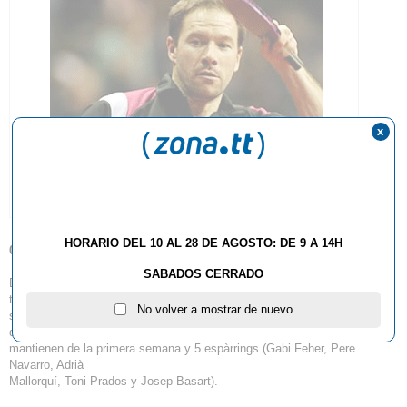
x
HORARIO DEL 10 AL 28 DE AGOSTO: DE 9 A 14H
06.08.2013
SABADOS CERRADO
Después del intenso fin de semana competitivo hemos reanudado el
trabajo en la
No volver a mostrar de nuevo
sala de entrenamiento, con la incorporación de 16 jugadores nuevo, 14
que se
mantienen de la primera semana y 5 espàrrings (Gabi Feher, Pere
Navarro, Adrià
Mallorquí, Toni Prados y Josep Basart).