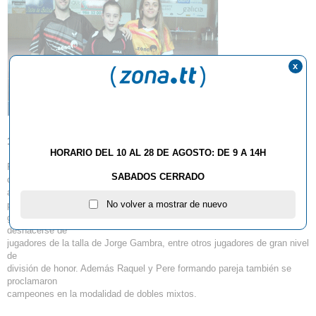
x
13.05.2013
HORARIO DEL 10 AL 28 DE AGOSTO: DE 9 A 14H
Pere Navarro y Raquel Bonilla jugadores ZonaTT se proclaman
SABADOS CERRADO
campeones gallegos
absolutos por segundo año consecutivo. Raquel resolvió todos sus
No volver a mostrar de nuevo
partidos con una
gran superioridad y regularidad, mientras que Pere Navarro tuvo que
deshacerse de
jugadores de la talla de Jorge Gambra, entre otros jugadores de gran nivel
de
división de honor. Además Raquel y Pere formando pareja también se
proclamaron
campeones en la modalidad de dobles mixtos.