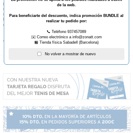
primera parte, trabajando el flip de revés, dos ejercicios con
de la web.
desplazamiento en la segunda parte y una competición para acabar en la
mesa.
Para beneficiarte del descuento, indica promoción BUNDLE al
Por último, en el trabajo físico: sprints combinados con trabajo mental y
realizar tu pedido por:
estiramientos.
📞 Teléfono 937457089
✉️ Correo electrónico a info@zonatt.com
Volver al listado de noticias
🏪 Tienda física Sabadell (Barcelona)
No volver a mostrar de nuevo