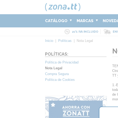
CATÁLOGO
MARCAS
NOVED
21% IVA INCLUIDO
ENV
Inicio
|
Políticas
|
Nota Legal
N
POLÍTICAS:
Política de Privacidad
TEN
Nota Legal
Ctr
Compra Segura
TT 
Política de Cookies
1.-
tod
de 
mom
2.-
sob