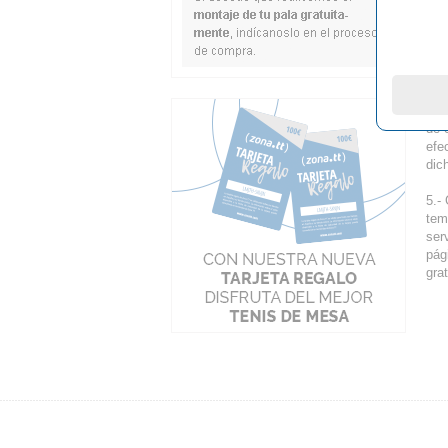
web
ZON
par
los
de 
inf
de 
efe
dic
5.-
tem
ser
pág
grat