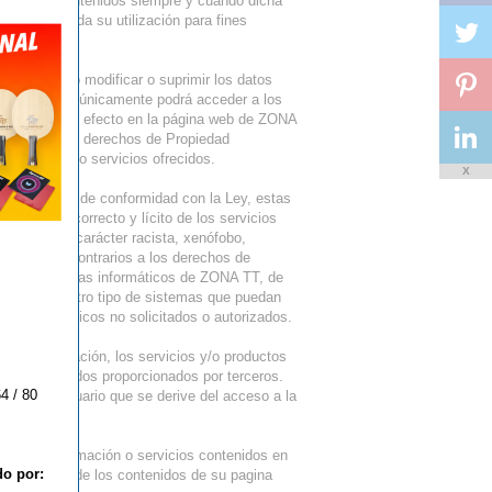
ada de los contenidos siempre y cuando dicha
te prohibida su utilización para fines
 ningún caso modificar o suprimir los datos
s. El usuario únicamente podrá acceder a los
sición a este efecto en la página web de ZONA
n violación de derechos de Propiedad
información o servicios ofrecidos.
X
eb de ZONA TT de conformidad con la Ley, estas
er un uso correcto y lícito de los servicios
ropaganda de carácter racista, xenófobo,
lizar actos contrarios a los derechos de
s en los sistemas informáticos de ZONA TT, de
are nocivo u otro tipo de sistemas que puedan
jes electrónicos no solicitados o autorizados.
 la información, los servicios y/o productos
 los contenidos proporcionados por terceros.
4 / 80
ware del usuario que se derive del acceso a la
as.
titud de información o servicios contenidos en
do por:
n con el uso de los contenidos de su pagina