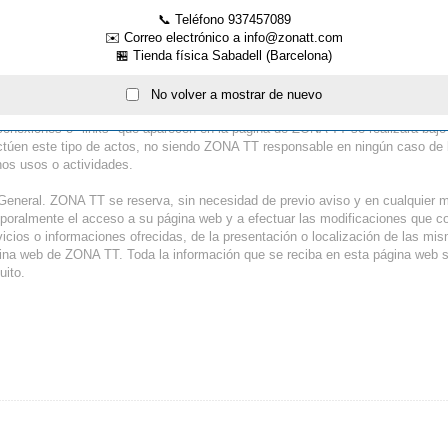
.
📞 Teléfono 937457089
✉️ Correo electrónico a info@zonatt.com
A TT no garantiza que los contenidos de su página sean aptos o disponibles
🏪 Tienda física Sabadell (Barcelona)
te de los contenidos de la página web sean considerados ilegales en países d
 mismos y su utilización por los usuarios, y en el caso de que este se produz
los usuarios, estando estos obligados al cumplimiento de las leyes nacionale
No volver a mostrar de nuevo
ormación y contenidos que aparecen en la página web de ZONA TT y/o del acc
conexiones o "links" que aparecen en la página de ZONA TT se realizará bajo 
ctúen este tipo de actos, no siendo ZONA TT responsable en ningún caso de l
hos usos o actividades.
 General. ZONA TT se reserva, sin necesidad de previo aviso y en cualquier
poralmente el acceso a su página web y a efectuar las modificaciones que co
vicios o informaciones ofrecidas, de la presentación o localización de las mi
ina web de ZONA TT. Toda la información que se reciba en esta página web s
uito.