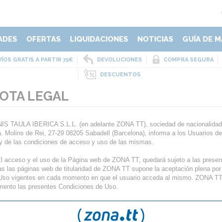
ADES
OFERTAS
LIQUIDACIONES
NOTICIAS
GUÍA DE M
ÍOS GRATIS A PARTIR 75€
DEVOLUCIONES
COMPRA SEGURA
DESCUENTOS
OTA LEGAL
IS TAULA IBERICA S.L.L. (en adelante ZONA TT), sociedad de nacionalidad 
a. Molins de Rei, 27-29 08205 Sabadell (Barcelona), informa a los Usuarios de
y de las condiciones de acceso y uso de las mismas.
El acceso y el uso de la Página web de ZONA TT, quedará sujeto a las present
as las páginas web de titularidad de ZONA TT supone la aceptación plena por
Uso vigentes en cada momento en que el usuario acceda al mismo. ZONA TT s
ento las presentes Condiciones de Uso.
Propiedad Intelectual e Industrial. Todos los contenidos de las páginas web
re Propiedad Intelectual y/o Industrial . Los derechos sobre los contenido