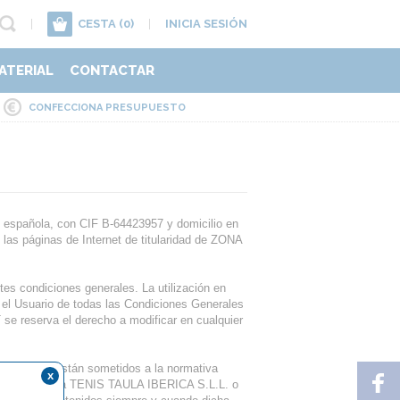
|
CESTA
(0)
|
INICIA SESIÓN
ATERIAL
CONTACTAR
CONFECCIONA PRESUPUESTO
española, con CIF B-64423957 y domicilio en
 las páginas de Internet de titularidad de ZONA
es condiciones generales. La utilización en
 el Usuario de todas las Condiciones Generales
e reserva el derecho a modificar en cualquier
 de ZONA TT están sometidos a la normativa
x
s corresponden a TENIS TAULA IBERICA S.L.L. o