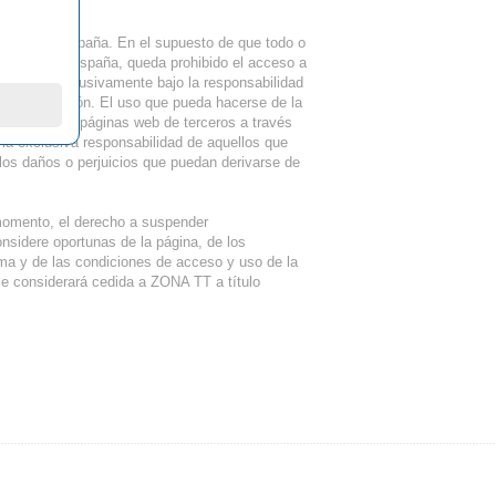
 fuera de España. En el supuesto de que todo o
istintos de España, queda prohibido el acceso a
ca, será exclusivamente bajo la responsabilidad
s de aplicación. El uso que pueda hacerse de la
eso a otras páginas web de terceros a través
la exclusiva responsabilidad de aquellos que
os daños o perjuicios que puedan derivarse de
 momento, el derecho a suspender
nsidere oportunas de la página, de los
sma y de las condiciones de acceso y uso de la
e considerará cedida a ZONA TT a título