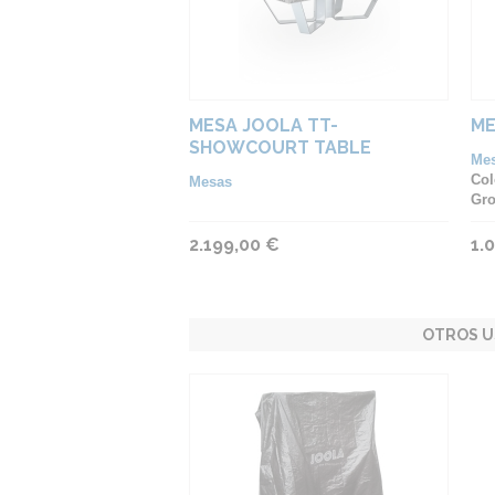
MESA JOOLA TT-
ME
SHOWCOURT TABLE
Me
HORIZON
Col
Mesas
Gro
2.199,00 €
1.
OTROS U