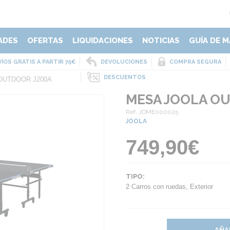
ADES
OFERTAS
LIQUIDACIONES
NOTICIAS
GUÍA DE M
ÍOS GRATIS A PARTIR 75€
DEVOLUCIONES
COMPRA SEGURA
DESCUENTOS
OUTDOOR J200A
MESA JOOLA O
Ref. JOME000025
JOOLA
749,90€
TIPO:
2 Carros con ruedas
,
Exterior
AÑA