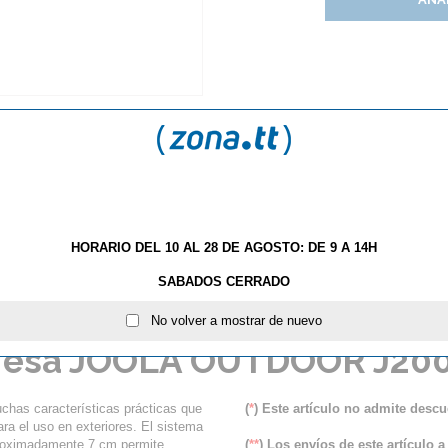
HORARIO DEL 10 AL 28 DE AGOSTO: DE 9 A 14H
SABADOS CERRADO
S
BRUTALES OFERTAS JOOLA "WINTERSALE 2019"
No volver a mostrar de nuevo
esa JOOLA OUTDOOR J20
has características prácticas que
(
*
) Este artículo no admite descu
ra el uso en exteriores. El sistema
aproximadamente 7 cm permite
(
**
) Los envíos de este artículo a