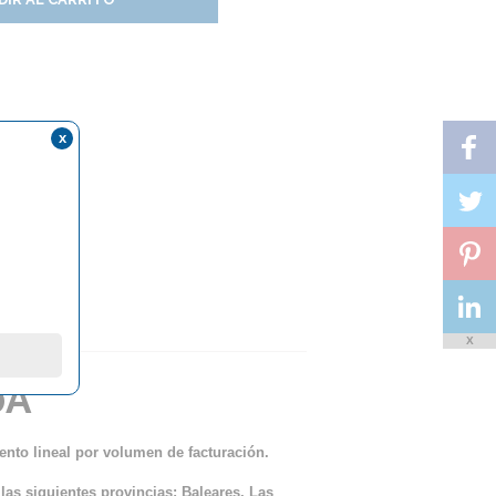
x
X
0A
ento lineal por volumen de facturación.
 las siguientes provincias: Baleares, Las