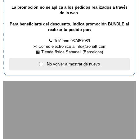
exterior y hobby. Sponeta: Pura tecnología Alemana a precio increíble!
La promoción no se aplica a los pedidos realizados a través
- Tablero de resina de melamina de 4 mm
de la web.
- Superficie superior resistente a la humedad
Para beneficiarte del descuento, indica promoción BUNDLE al
realizar tu pedido por:
(
*
) Este artículo no admite descuento lineal por volumen de
facturación.
📞 Teléfono 937457089
✉️ Correo electrónico a info@zonatt.com
(
**
) Los envíos de este artículo a las siguientes provincias: Baleares,
🏪 Tienda física Sabadell (Barcelona)
Las Palmas, Santa Cruz de Tenerife, requieren realizar un
presupuesto previo para poder calcular los gastos de envío
No volver a mostrar de nuevo
definitivos.