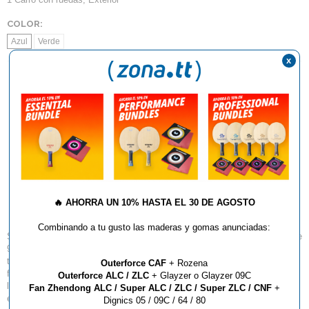
COLOR:
Azul
Verde
x
AÑADIR AL CARRITO
Mesa De Ping Pong
Sponeta S1-13e ( Exterior
)
🔥
AHORRA UN 10% HASTA EL 30 DE AGOSTO
Combinando a tu gusto las maderas y gomas anunciadas:
Sponeta es el mayor fabricante de mesas en Europa, presente en mas de
90 países y con fábrica exclusiva en Thuringia ( Alemania ). Marcas de
todo el mundo y muy reconocidas confían en esta marca para la
Outerforce CAF
+ Rozena
fabricación de sus mesas. Certificación DIN EN ISO 9001:2008, tests de
Outerforce ALC / ZLC
+ Glayzer o Glayzer 09C
laboratorio propios y el uso de tecnología 3D hacen de este fabricante la
Fan Zhendong ALC / Super ALC / ZLC / Super ZLC / CNF
+
elección perfecta para cualquier tipo de mesas de competición, interior,
Dignics 05 / 09C / 64 / 80