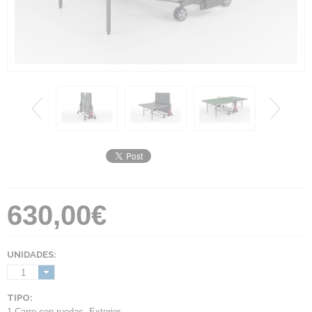
630,00€
UNIDADES:
1
TIPO:
1 Carro con ruedas
,
Exterior