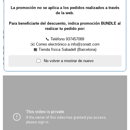
exterior y hobby. Sponeta: Pura tecnología Alemana a precio increíble!
La promoción no se aplica a los pedidos realizados a través
- Tablero de resina de melamina 5 mm
de la web.
- Superficie superior resistente a la humedad
Para beneficiarte del descuento, indica promoción BUNDLE al
realizar tu pedido por:
(
*
) Este artículo no admite descuento lineal por volumen de
facturación.
📞 Teléfono 937457089
✉️ Correo electrónico a info@zonatt.com
(
**
) Los envíos de este artículo a las siguientes provincias: Baleares,
🏪 Tienda física Sabadell (Barcelona)
Las Palmas, Santa Cruz de Tenerife, requieren realizar un
presupuesto previo para poder calcular los gastos de envío
No volver a mostrar de nuevo
definitivos.