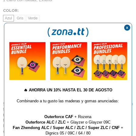
COLOR:
Azul
Gris
Verde
x
AÑADIR AL CARRITO
Mesa De Ping Pong
Sponeta S4-70e (
Exterior )
🔥
AHORRA UN 10% HASTA EL 30 DE AGOSTO
Combinando a tu gusto las maderas y gomas anunciadas:
Sponeta es el mayor fabricante de mesas en Europa, presente en mas de
90 países y con fábrica exclusiva en Thuringia ( Alemania ). Marcas de
todo el mundo y muy reconocidas confían en esta marca para la
Outerforce CAF
+ Rozena
fabricación de sus mesas. Certificación DIN EN ISO 9001:2008, tests de
Outerforce ALC / ZLC
+ Glayzer o Glayzer 09C
laboratorio propios y el uso de tecnología 3D hacen de este fabricante la
Fan Zhendong ALC / Super ALC / ZLC / Super ZLC / CNF
+
elección perfecta para cualquier tipo de mesas de competición, interior,
Dignics 05 / 09C / 64 / 80