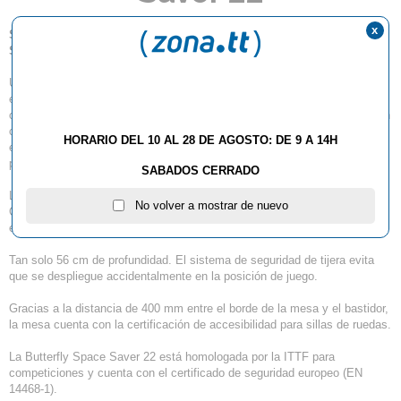
x
Superficie de 22 mm - montada y lista para jugar - Sistema
Supercompacto (Sistema SC).
Una mesa muy popular de la gama Butterfly, ideal para torneos, partidos
en clubes y actividades deportivas escolares. La superficie de 22 mm
ofrece unas características de juego excelentes. El bastidor metálico con
cuatro ruedas —dos de ellas con frenos de bloqueo— proporciona la
HORARIO DEL 10 AL 28 DE AGOSTO: DE 9 A 14H
estabilidad necesaria y permite maniobrar fácilmente cuando está en
posición de estacionamiento.
SABADOS CERRADO
Las patas regulables en altura con pies giratorios facilitan la nivelación.
No volver a mostrar de nuevo
Gracias al innovador sistema SC, la Space Saver ocupa muy poco
espacio.
Tan solo 56 cm de profundidad. El sistema de seguridad de tijera evita
que se despliegue accidentalmente en la posición de juego.
Gracias a la distancia de 400 mm entre el borde de la mesa y el bastidor,
la mesa cuenta con la certificación de accesibilidad para sillas de ruedas.
La Butterfly Space Saver 22 está homologada por la ITTF para
competiciones y cuenta con el certificado de seguridad europeo (EN
14468-1).