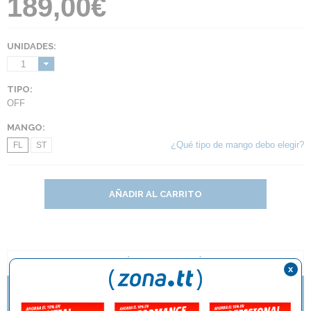
189,00€
UNIDADES:
1
TIPO:
OFF
MANGO:
¿Qué tipo de mango debo elegir?
FL
ST
AÑADIR AL CARRITO
DESCRIPCIÓN Y CARACTERÍSTICAS
x
¿QUÉ ESTILO DE MANGO DE RAQUETA DEBO
ELEGIR?