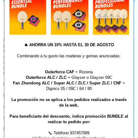
Madera JOOLA Vyzaryz
Freeze HRD
Las potentes capas sintéticas ALC bajo una nítida capa exterior de Koto
🔥
AHORRA UN 10% HASTA EL 30 DE AGOSTO
proporcionan una extraordinaria franqueza y poder de penetración. La
tecnología "Cold-Cured" consigue combinar esta explosividad con el
Combinando a tu gusto las maderas y gomas anunciadas:
control. El tiempo de contacto con la pelota ampliado y un sonido
impresionante le dan un toque agradable y redondean esta pala ofensiva
bien equilibrada. ¡Sé frío en tu juego con la JOOLA VYZARYZ FREEZE
Outerforce CAF
+ Rozena
HRD!
Outerforce ALC / ZLC
+ Glayzer o Glayzer 09C
Fan Zhendong ALC / Super ALC / ZLC / Super ZLC / CNF
+
Ficha técnica
Dignics 05 / 09C / 64 / 80
Mango: Recto, cóncavo.
La promoción no se aplica a los pedidos realizados a través
de la web.
Capas: 5 + 2
Para beneficiarte del descuento, indica promoción BUNDLE al
Capa exterior, ALC, Koto
realizar tu pedido por:
Peso: 85g
📞 Teléfono 937457089