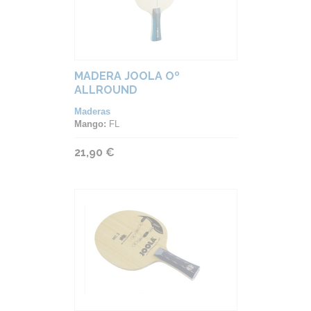
MADERA JOOLA Oº
ALLROUND
Maderas
Mango:
FL
21,90 €