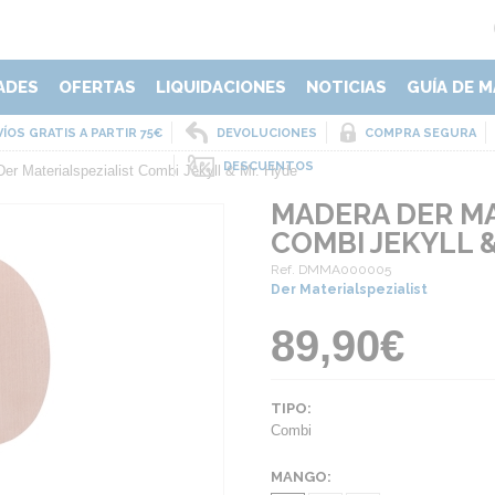
ADES
OFERTAS
LIQUIDACIONES
NOTICIAS
GUÍA DE M
ÍOS GRATIS A PARTIR 75€
DEVOLUCIONES
COMPRA SEGURA
DESCUENTOS
er Materialspezialist Combi Jekyll & Mr. Hyde
MADERA DER MA
COMBI JEKYLL 
Ref. DMMA000005
Der Materialspezialist
89,90€
TIPO:
Combi
MANGO: