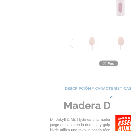
DESCRIPCIÓN Y CARACTERÍSTICA
Madera Der Ma
Dr. Jekyll & Mr. Hyde es una madera combi de d
juego ofensivo en la derecha y golpes pasivos/le
Hyde utiliza una revolucionaria técnica de fabri