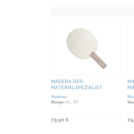
MADERA DER-
MA
MATERIALSPEZIALIST
MA
DEFENSOR
WI
Maderas
Ma
Mango:
FL, ST
Ma
79,90 €
79