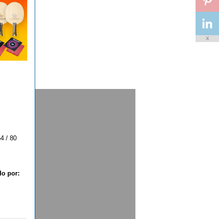
X
4 / 80
do por: