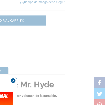
¿Qué tipo de mango debo elegir?
DIR AL CARRITO
?
x
yll & Mr. Hyde
ento lineal por volumen de facturación.