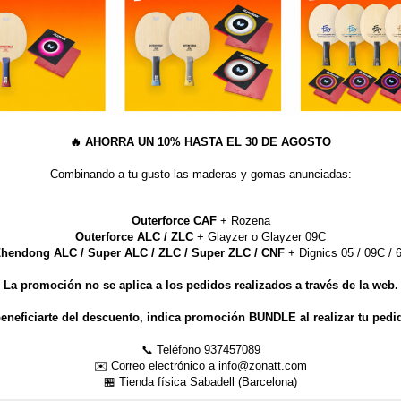
 en todo el mundo, renunciamos al
cto, la más alta artesanía y su
imera para el jugador profesional de
perimente la diferencia!
🔥
AHORRA UN 10% HASTA EL 30 DE AGOSTO
Combinando a tu gusto las maderas y gomas anunciadas:
Outerforce CAF
+ Rozena
Outerforce ALC / ZLC
+ Glayzer o Glayzer 09C
hendong ALC / Super ALC / ZLC / Super ZLC / CNF
+ Dignics 05 / 09C / 6
La promoción no se aplica a los pedidos realizados a través de la web.
eneficiarte del descuento, indica promoción BUNDLE al realizar tu pedi
📞 Teléfono 937457089
✉️ Correo electrónico a info@zonatt.com
🏪 Tienda física Sabadell (Barcelona)