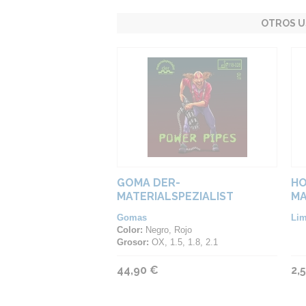
OTROS U
GOMA DER-
HO
MATERIALSPEZIALIST
MA
POWER PIPES
Gomas
Lim
Color:
Negro, Rojo
Grosor:
OX, 1.5, 1.8, 2.1
44,90 €
2,