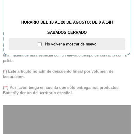
Madera Butterfly Timo
Boll CAF
HORARIO DEL 10 AL 28 DE AGOSTO: DE 9 A 14H
SABADOS CERRADO
La Timo Boll CAF contiene una nueva fibra de carbono recién introducida
llamada "Control Assist Fiber" que combina una mayor estabilidad y
No volver a mostrar de nuevo
precisión, junto con una facilidad de juego única y una mayor reacción.
La madera es de 5 capas y se recomienda para jugadores que buscan
una madera de fibra especial con un elevado tiempo de contacto con la
pelota.
(
*
) Este artículo no admite descuento lineal por volumen de
facturación.
(
**
) Por favor, tenga en cuenta que sólo entregamos productos
Butterfly dentro del territorio español.