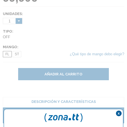
UNIDADES:
1
TIPO:
OFF
MANGO:
¿Qué tipo de mango debo elegir?
FL
ST
AÑADIR AL CARRITO
DESCRIPCIÓN Y CARACTERÍSTICAS
x
¿QUÉ ESTILO DE MANGO DE RAQUETA DEBO
ELEGIR?