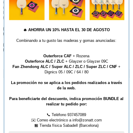
aunque es idéntica en la selección de maderas y capas, se fabrica con
una técnica de encolado diferente que da como resultado una pala
ligeramente más dura y pesada en comparación con la PRIMORAC
fabricada en Europa.
(
*
) Este artículo no admite descuento lineal por volumen de
🔥
AHORRA UN 10% HASTA EL 30 DE AGOSTO
facturación.
Combinando a tu gusto las maderas y gomas anunciadas:
(
**
) Por favor, tenga en cuenta que sólo entregamos productos
Butterfly dentro del territorio español.
Outerforce CAF
+ Rozena
Outerforce ALC / ZLC
+ Glayzer o Glayzer 09C
Fan Zhendong ALC / Super ALC / ZLC / Super ZLC / CNF
+
Dignics 05 / 09C / 64 / 80
ARTÍCULOS QUE TE PUEDEN INTERESAR...
La promoción no se aplica a los pedidos realizados a través
de la web.
Para beneficiarte del descuento, indica promoción BUNDLE al
realizar tu pedido por:
📞 Teléfono 937457089
✉️ Correo electrónico a info@zonatt.com
🏪 Tienda física Sabadell (Barcelona)