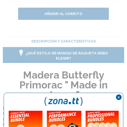
AÑADIR AL CARRITO
DESCRIPCIÓN Y CARACTERÍSTICAS
¿QUÉ ESTILO DE MANGO DE RAQUETA DEBO
ELEGIR?
Madera Butterfly
Primorac " Made in
Japan"
x
La ZORAN PRIMORAC es una de las maderas más populares de
Butterfly. Es extremadamente versátil, soportando todos los estilos de
juego y puede ser usada - dependiendo de las gomas - igualmente bien
para juego ofensivo y defensivo. Esta versión se produce en Japón y