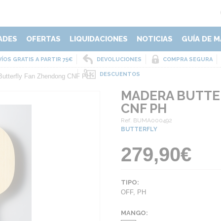
ADES
OFERTAS
LIQUIDACIONES
NOTICIAS
GUÍA DE M
ÍOS GRATIS A PARTIR 75€
DEVOLUCIONES
COMPRA SEGURA
DESCUENTOS
Butterfly Fan Zhendong CNF PH
MADERA BUTTE
CNF PH
Ref. BUMA000492
BUTTERFLY
279,90€
TIPO:
OFF
,
PH
MANGO: