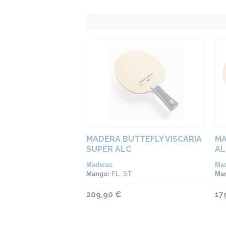
MADERA BUTTEFLY VISCARIA
MA
SUPER ALC
AL
Maderas
Ma
Mango:
FL, ST
Ma
209,90 €
17