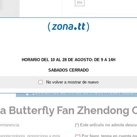
PH
AÑA
HORARIO DEL 10 AL 28 DE AGOSTO: DE 9 A 14H
SABADOS CERRADO
No volver a mostrar de nuevo
S
¿QUÉ ESTILO DE MANGO DE RAQUETA DEBO ELEGIR
a Butterfly Fan Zhendong 
ermanencia.
(
*
) Este artículo no admite descu
 nanotecnología, proporciona a esta
(
**
) Por favor, tenga en cuenta q