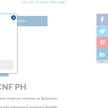
¿Qué tipo de mango debo elegir?
x
DIR AL CARRITO
X
?
CNF PH
ento lineal por volumen de facturación.
ue sólo entregamos productos Butterfly