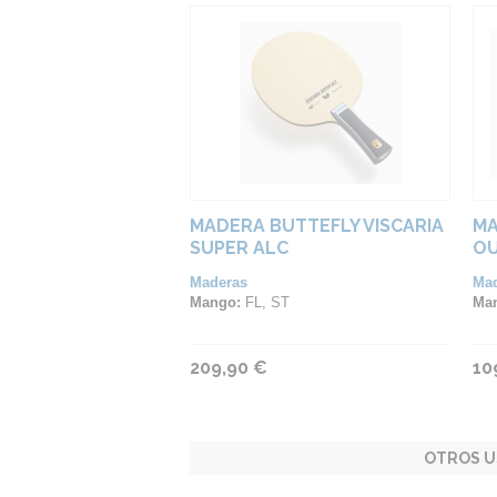
MADERA BUTTEFLY VISCARIA
MA
SUPER ALC
OU
Maderas
Ma
Mango:
FL, ST
Ma
209,90 €
10
OTROS U