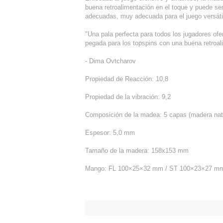
buena retroalimentación en el toque y puede s
adecuadas, muy adecuada para el juego versáti
"Una pala perfecta para todos los jugadores of
pegada para los topspins con una buena retroal
- Dima Ovtcharov
Propiedad de Reacción: 10,8
Propiedad de la vibración: 9,2
Composición de la madea: 5 capas (madera nat
Espesor: 5,0 mm
Tamaño de la madera: 158x153 mm
Mango: FL 100×25×32 mm / ST 100×23×27 m