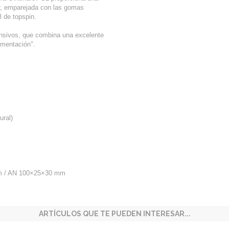
er, emparejada con las gomas
l de topspin.
ensivos, que combina una excelente
imentación".
ural)
m / AN 100×25×30 mm
ARTÍCULOS QUE TE PUEDEN INTERESAR...