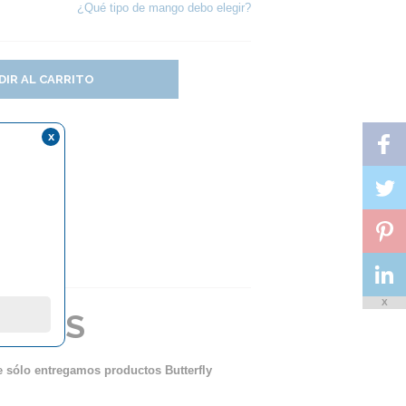
¿Qué tipo de mango debo elegir?
DIR AL CARRITO
x
?
X
2 XXS
ue sólo entregamos productos Butterfly