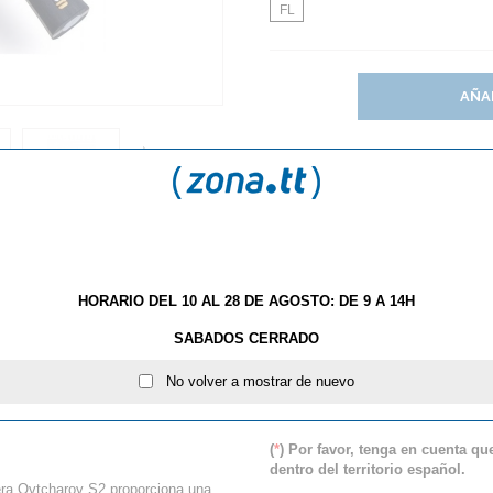
FL
AÑA
HORARIO DEL 10 AL 28 DE AGOSTO: DE 9 A 14H
S
¿QUÉ ESTILO DE MANGO DE RAQUETA DEBO ELEGIR
SABADOS CERRADO
No volver a mostrar de nuevo
ra Butterfly OVTCHAROV S
(
*
) Por favor, tenga en cuenta q
dentro del territorio español.
era Ovtcharov S2 proporciona una