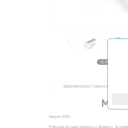
DESCRIPCIÓN Y CARACTERÍSTICA
Made
Versión XXS
Enfocada al juego ofensivo y dinámico, la mad