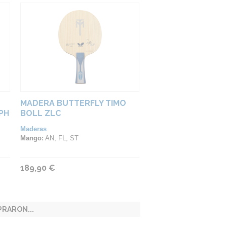
MADERA BUTTERFLY TIMO
PH
BOLL ZLC
Maderas
Mango:
AN, FL, ST
189,90 €
RARON...