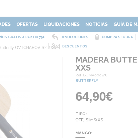
ADES
OFERTAS
LIQUIDACIONES
NOTICIAS
GUÍA DE M
ÍOS GRATIS A PARTIR 75€
DEVOLUCIONES
COMPRA SEGURA
DESCUENTOS
Butterfly OVTCHAROV S2 XXS
MADERA BUTTE
XXS
Ref. BUMA000498
BUTTERFLY
64,90€
TIPO:
OFF
,
Slim/XXS
MANGO: