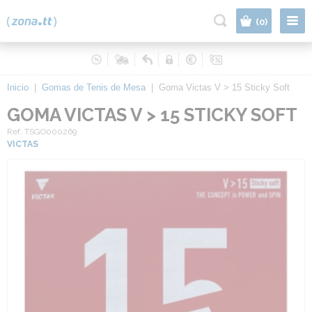
|
(0)
Inicio
|
Gomas de Tenis de Mesa
|
Goma Victas V > 15 Sticky Soft
GOMA VICTAS V > 15 STICKY SOFT
Ref. TSGO000269
VICTAS