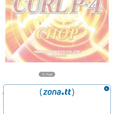
x
36,90 €
30,90€
Dto. -6€