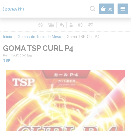
|
(0)
Inicio
|
Gomas de Tenis de Mesa
|
Goma TSP Curl P4
GOMA TSP CURL P4
Ref. TSGO000255
TSP