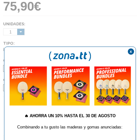
75,90€
UNIDADES:
1
TIPO:
Lisas
x
COLOR:
Negro
Rojo
GROSOR:
2.0
Max
AÑADIR AL CARRITO
🔥
AHORRA UN 10% HASTA EL 30 DE AGOSTO
Combinando a tu gusto las maderas y gomas anunciadas: