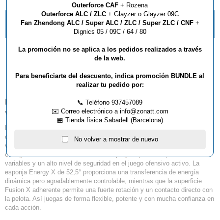
DESCRIPCIÓN Y CARACTERÍSTICAS
Outerforce CAF
+ Rozena
Outerforce ALC / ZLC
+ Glayzer o Glayzer 09C
TE GUSTAN LOS PICOS? NUEVAS IMPARTIAL DE
Fan Zhendong ALC / Super ALC / ZLC / Super ZLC / CNF
+
BUTTERFLY
Dignics 05 / 09C / 64 / 80
La promoción no se aplica a los pedidos realizados a través
Goma Trinity Hugo
de la web.
Calderano Dynamic
Para beneficiarte del descuento, indica promoción BUNDLE al
realizar tu pedido por:
Hugo Calderano Trinity Dynamic – goma ofensiva
📞 Teléfono 937457089
✉️ Correo electrónico a info@zonatt.com
versátil con equilibrio perfecto
🏪 Tienda física Sabadell (Barcelona)
La Hugo Calderano Trinity Dynamic fue diseñada para jugadores
ofensivos modernos que desean combinar de manera óptima efecto,
No volver a mostrar de nuevo
velocidad y control. Desarrollada en colaboración con Hugo Calderano,
esta goma te ofrece una sensación de juego equilibrada para situaciones
variables y un alto nivel de seguridad en el juego ofensivo activo. La
esponja Energy X de 52,5° proporciona una transferencia de energía
dinámica pero agradablemente controlable, mientras que la superficie
Fusion X adherente permite una fuerte rotación y un contacto directo con
la pelota. Así juegas de forma flexible, potente y con mucha confianza en
cada acción.