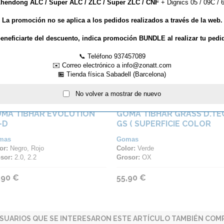
hendong ALC / Super ALC / ZLC / Super ZLC / CNF
+ Dignics 05 / 09C / 6
La promoción no se aplica a los pedidos realizados a través de la web.
eneficiarte del descuento, indica promoción BUNDLE al realizar tu pedi
📞 Teléfono 937457089
✉️ Correo electrónico a info@zonatt.com
🏪 Tienda física Sabadell (Barcelona)
No volver a mostrar de nuevo
MA TIBHAR EVOLUTION
GOMA TIBHAR GRASS D.TE
-D
GS ( SUPERFICIE COLOR
VERDE )
mas
Gomas
or:
Negro, Rojo
Color:
Verde
sor:
2.0, 2.2
Grosor:
OX
,90 €
55,90 €
SUARIOS QUE SE INTERESARON ESTE ARTÍCULO TAMBIÉN COMP