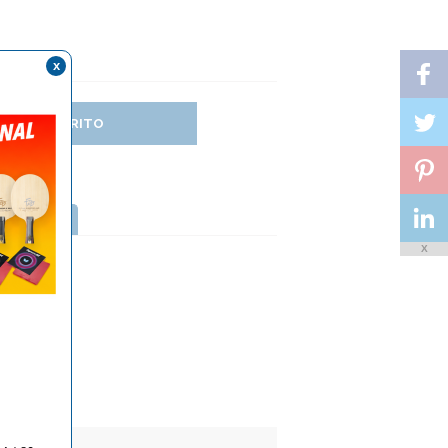
x
DIR AL CARRITO
TTERFLY
X
RO