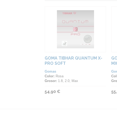
GOMA TIBHAR QUANTUM X-
GO
PRO SOFT
MX
Gomas
Go
Color:
Rosa
Col
Grosor:
1.8, 2.0, Max
Gro
54,90 €
55