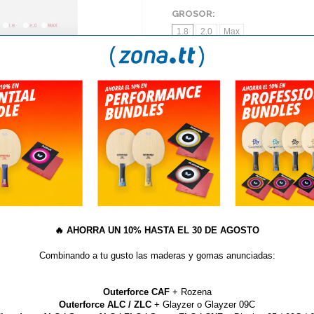
GROSOR:
1.8
2.0
Max
AÑA
S
TE GUSTAN LOS PICOS? NUEVAS IMPARTIAL DE BU
oma Tibhar QUANTUM X P
🔥
AHORRA UN 10% HASTA EL 30 DE AGOSTO
 Dureza de la esponja: 47,5 grados. Fabricada en Alemania.
Combinando a tu gusto las maderas y gomas anunciadas:
Outerforce CAF
+ Rozena
Outerforce ALC / ZLC
+ Glayzer o Glayzer 09C
ARTÍCULOS QUE TE PUEDEN INTERESAR...