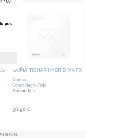
4 / 80
do por:
CS
GOMA TIBHAR HYBRID MK FX
Gomas
Color:
Negro, Rojo
Grosor:
Max
56,90 €
RARON...