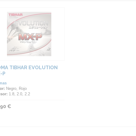
MA TIBHAR EVOLUTION
-P
mas
or:
Negro, Rojo
sor:
1.8, 2.0, 2.2
,90 €