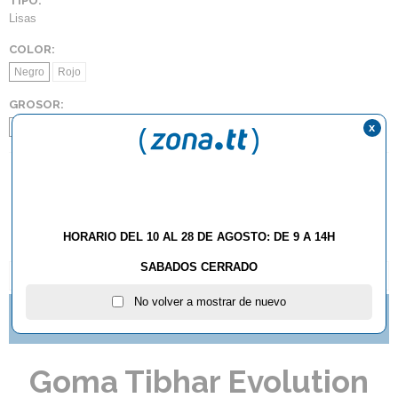
TIPO:
Lisas
COLOR:
Negro
Rojo
GROSOR:
x
2.0
2.2
AÑADIR AL CARRITO
HORARIO DEL 10 AL 28 DE AGOSTO: DE 9 A 14H
SABADOS CERRADO
DESCRIPCIÓN Y CARACTERÍSTICAS
No volver a mostrar de nuevo
TE GUSTAN LOS PICOS? NUEVAS IMPARTIAL DE
BUTTERFLY
Goma Tibhar Evolution