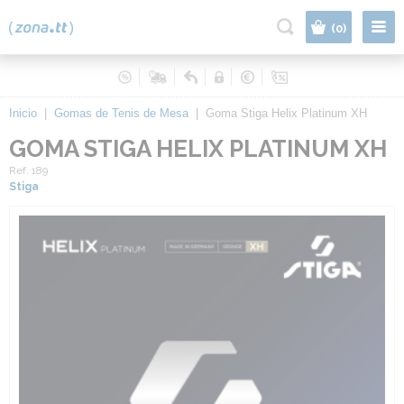
|
(0)
Inicio
|
Gomas de Tenis de Mesa
|
Goma Stiga Helix Platinum XH
GOMA STIGA HELIX PLATINUM XH
Ref. 189
Stiga