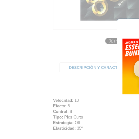
DESCRIPCIÓN Y CARACTERÍSTICA
Velocidad:
10
Efecto:
8
Control:
8
Tipo:
Pics Curts
Estrategia:
Off
Elasticidad:
35º