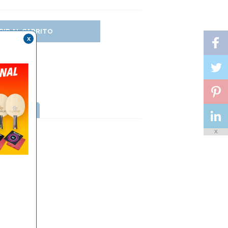
DIR AL CARRITO
x
TTERFLY
X