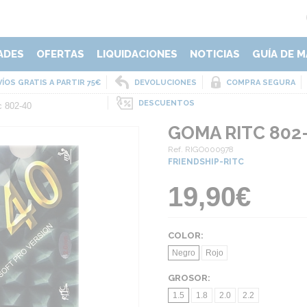
ADES
OFERTAS
LIQUIDACIONES
NOTICIAS
GUÍA DE M
ÍOS GRATIS A PARTIR 75€
DEVOLUCIONES
COMPRA SEGURA
DESCUENTOS
c 802-40
GOMA RITC 802
Ref. RIGO000978
FRIENDSHIP-RITC
19,90€
COLOR:
Negro
Rojo
GROSOR:
1.5
1.8
2.0
2.2