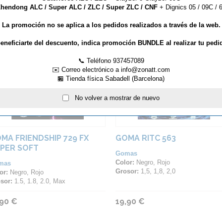
hendong ALC / Super ALC / ZLC / Super ZLC / CNF
+ Dignics 05 / 09C / 6
ARTÍCULOS QUE TE PUEDEN INTERESAR...
La promoción no se aplica a los pedidos realizados a través de la web.
eneficiarte del descuento, indica promoción BUNDLE al realizar tu pedi
📞 Teléfono 937457089
✉️ Correo electrónico a info@zonatt.com
🏪 Tienda física Sabadell (Barcelona)
No volver a mostrar de nuevo
MA FRIENDSHIP 729 FX
GOMA RITC 563
PER SOFT
Gomas
Color:
Negro, Rojo
mas
Grosor:
1,5, 1,8, 2,0
or:
Negro, Rojo
sor:
1.5, 1.8, 2.0, Max
,90 €
19,90 €