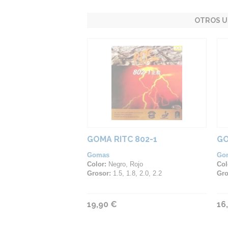
OTROS U
GOMA RITC 802-1
GO
Gomas
Go
Color:
Negro, Rojo
Col
Grosor:
1.5, 1.8, 2.0, 2.2
Gro
19,90 €
16