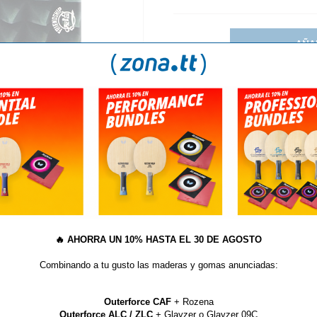
AÑA
S
TE GUSTAN LOS PICOS? NUEVAS IMPARTIAL DE BU
Goma Ritc 802-40
🔥
AHORRA UN 10% HASTA EL 30 DE AGOSTO
Combinando a tu gusto las maderas y gomas anunciadas:
Outerforce CAF
+ Rozena
Outerforce ALC / ZLC
+ Glayzer o Glayzer 09C