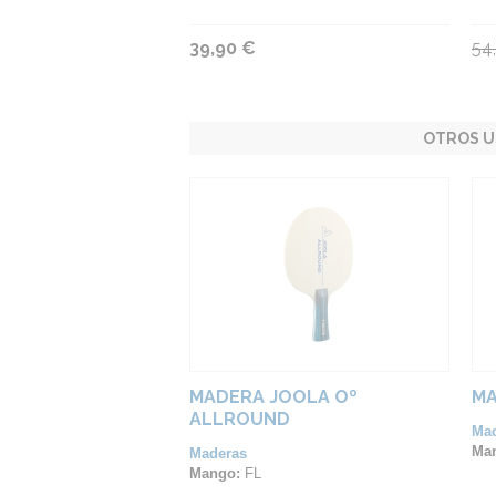
39,90 €
54
OTROS U
MADERA JOOLA Oº
MA
ALLROUND
Ma
Ma
Maderas
Mango:
FL