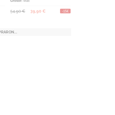
Grosor:
Max
54,90 €
39,90 €
-15€
RARON...