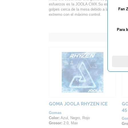
esfuerzos es la JOOLA CWX.Su esponja de color 
Fan Z
golpes cerca de la mesa debido a la dureza de la
extremo con el máximo control.
Para b
GOMA JOOLA RHYZEN ICE
GO
45
Gomas
Color:
Azul, Negro, Rojo
Go
Grosor:
2.0, Max
Gro