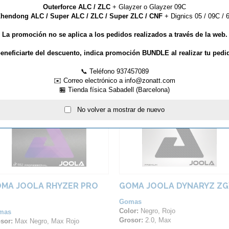
Outerforce ALC / ZLC
+ Glayzer o Glayzer 09C
rosa (50 °) con tecnología Tensor integrada ofrece enormes posibilidades pa
hendong ALC / Super ALC / ZLC / Super ZLC / CNF
+ Dignics 05 / 09C / 6
 esponja y la trayectoria plana. La estructura micro porosa de los picos y su 
La promoción no se aplica a los pedidos realizados a través de la web.
eneficiarte del descuento, indica promoción BUNDLE al realizar tu pedi
ARTÍCULOS QUE TE PUEDEN INTERESAR...
📞 Teléfono 937457089
✉️ Correo electrónico a info@zonatt.com
🏪 Tienda física Sabadell (Barcelona)
No volver a mostrar de nuevo
MA JOOLA RHYZER PRO
GOMA JOOLA DYNARYZ ZG
Gomas
Color:
Negro, Rojo
mas
Grosor:
2.0, Max
sor:
Max Negro, Max Rojo