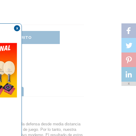
x
DIR AL CARRITO
X
TTERFLY
 del juego, la defensa desde media distancia
acterísticas de juego. Por lo tanto, nuestra
 juego defensivo moderno. El resultado de estos