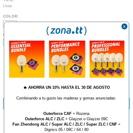
Lisas
COLOR:
Negro
Rojo
x
GROSOR:
1,8
2,0
Max
AÑADIR AL CARRITO
🔥
AHORRA UN 10% HASTA EL 30 DE AGOSTO
DESCRIPCIÓN Y CARACTERÍSTICAS
Combinando a tu gusto las maderas y gomas anunciadas:
MADERAS DONIC EN LIQUIDACION
Outerforce CAF
+ Rozena
Goma Donic Desto F4
Outerforce ALC / ZLC
+ Glayzer o Glayzer 09C
Fan Zhendong ALC / Super ALC / ZLC / Super ZLC / CNF
+
Dignics 05 / 09C / 64 / 80