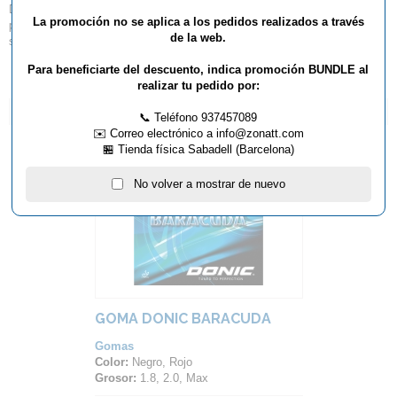
Donic Desto F4 es la goma perfecta para los jóvenes que siguen
La promoción no se aplica a los pedidos realizados a través
progresando y desean jugar con gomas tensionadas por la flexibilidad de
de la web.
sus golpes y rendimiento en la mesa.
Para beneficiarte del descuento, indica promoción BUNDLE al
realizar tu pedido por:
ARTÍCULOS QUE TE PUEDEN INTERESAR...
📞 Teléfono 937457089
✉️ Correo electrónico a info@zonatt.com
🏪 Tienda física Sabadell (Barcelona)
No volver a mostrar de nuevo
GOMA DONIC BARACUDA
Gomas
Color:
Negro, Rojo
Grosor:
1.8, 2.0, Max