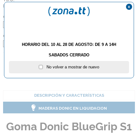
Lisas
x
COLOR:
Negro
Rojo
GROSOR:
2.0
Max
HORARIO DEL 10 AL 28 DE AGOSTO: DE 9 A 14H
SABADOS CERRADO
AÑADIR AL CARRITO
No volver a mostrar de nuevo
DESCRIPCIÓN Y CARACTERÍSTICAS
MADERAS DONIC EN LIQUIDACION
Goma Donic BlueGrip S1