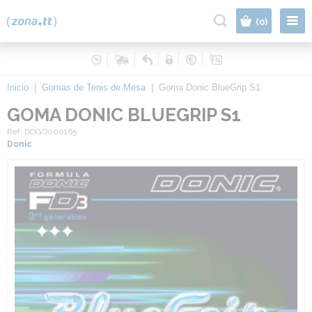
|
(0)
Inicio
|
Gomas de Tenis de Mesa
|
Goma Donic BlueGrip S1
GOMA DONIC BLUEGRIP S1
Ref. DOGO000165
Donic