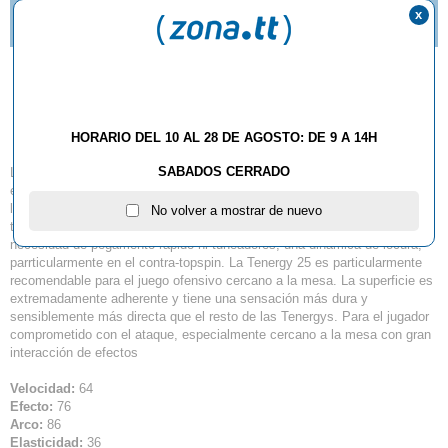
ZAPATILLAS BUTTERFLY LEZOLINE GROOVY YA
x
DISPONIBLES.
Goma Butterfly Tenergy
25
HORARIO DEL 10 AL 28 DE AGOSTO: DE 9 A 14H
SABADOS CERRADO
La Tenergy 25 es la versión con la sensación más dura de la nueva y
exitosa serie de gomas Tenergy. Al igual que la Tenergy 05 y Tenergy 64,
la Tenergy 25 combina también la fantástica "Spring Sponge" con la
No volver a mostrar de nuevo
tecnología High-Tension. Esto consigue que la Tenergy 25 desarrolle sin
necesidad de pegamento rápido ni tuneadores, una dinámica de locura,
parrticularmente en el contra-topspin. La Tenergy 25 es particularmente
recomendable para el juego ofensivo cercano a la mesa. La superficie es
extremadamente adherente y tiene una sensación más dura y
sensiblemente más directa que el resto de las Tenergys. Para el jugador
comprometido con el ataque, especialmente cercano a la mesa con gran
interacción de efectos
Velocidad:
64
Efecto:
76
Arco:
86
Elasticidad:
36