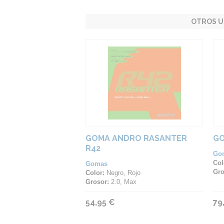
OTROS U
GOMA ANDRO RASANTER
GO
R42
Go
Col
Gomas
Gro
Color:
Negro, Rojo
Grosor:
2.0, Max
54,95 €
79