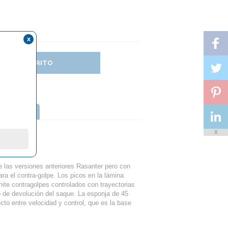
x
DIR AL CARRITO
TTERFLY
X
5
las versiones anteriores Rasanter pero con
a el contra-golpe. Los picos en la lámina
ite contragolpes controlados con trayectorias
o de devolución del saque. La esponja de 45
cto entre velocidad y control, que es la base