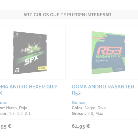
ARTÍCULOS QUE TE PUEDEN INTERESAR...
MA ANDRO HEXER GRIP
GOMA ANDRO RASANTER
X
R53
mas
Gomas
or:
Negro, Rojo
Color:
Negro, Rojo
sor:
1.7, 1.9, 2.1
Grosor:
2.0, Max
,95 €
64,95 €