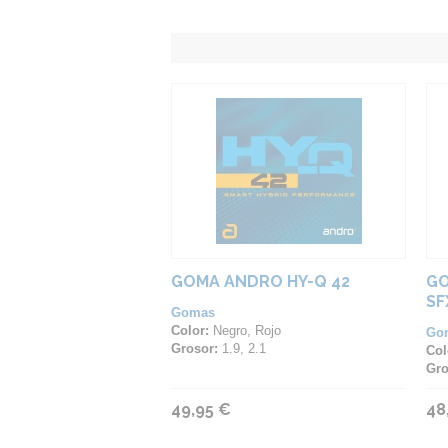
GOMA ANDRO HY-Q 42
GO
SF
Gomas
Color:
Negro, Rojo
Go
Grosor:
1.9, 2.1
Col
Gro
49,95 €
48