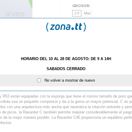
GROSOR:
2.0
Max
AÑA
HORARIO DEL 10 AL 28 DE AGOSTO: DE 9 A 14H
S
TE GUSTAN LOS PICOS? NUEVAS IMPARTIAL DE BU
SABADOS CERRADO
Goma ANDRO Rasanter C4
No volver a mostrar de nuevo
R53 están equipadas con la esponja que tiene el mismo tamaño de poro que 
célula sea un pequeño compresor y da a la goma un mayor potencial. C es par
os con una arquitectura más ancha que neutraliza la rotación entrante y perm
 de picos, la Rasanter C también permite mejorar considerablemente el jueg
s de la mejor manera posible. La Rasanter C45 proporciona un equilibrio perfe
efectos.