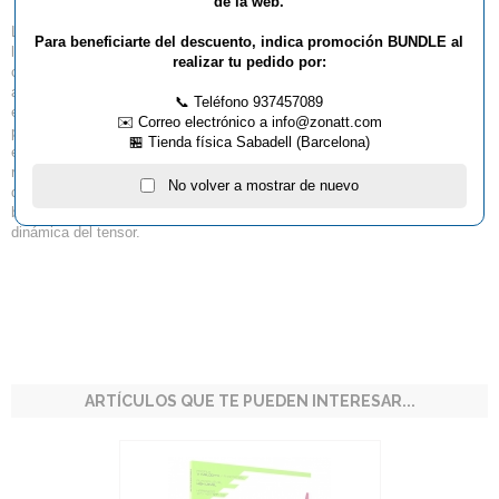
de la web.
La Nuzn 48 lleva a un nivel superior la combinación de una superficie
Para beneficiarte del descuento, indica promoción BUNDLE al
ligeramente adherente y una esponja tensora cuidadosamente ajustada,
realizar tu pedido por:
creada para jugadores que buscan explosividad y efecto en su juego de
ataque. Esta combinación ofrece un grip máximo, un rebote dinámico y
📞 Teléfono 937457089
esa sensación tan característica de la esponja tensora. La geometría
✉️ Correo electrónico a info@zonatt.com
perfeccionada de los picos mejora aún más la trayectoria y la
🏪 Tienda física Sabadell (Barcelona)
explosividad, mientras que la superficie resistente garantiza un
rendimiento constante y unas características de juego estables a lo largo
No volver a mostrar de nuevo
del tiempo. Elige la Nuzn 48 si eres un atacante de nivel avanzado que
busca efectos, velocidad y potencia sin concesiones con la moderna
dinámica del tensor.
ARTÍCULOS QUE TE PUEDEN INTERESAR...