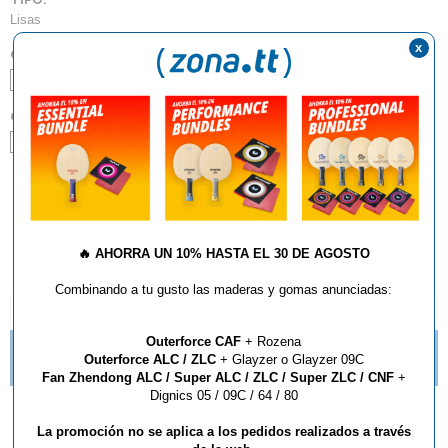
Lisas
x
COLOR:
Negro
Rojo
GROSOR:
1.9
2.1
AÑADIR AL CARRITO
🔥
AHORRA UN 10% HASTA EL 30 DE AGOSTO
Combinando a tu gusto las maderas y gomas anunciadas:
DESCRIPCIÓN Y CARACTERÍSTICAS
Outerforce CAF
+ Rozena
TE GUSTAN LOS PICOS? NUEVAS IMPARTIAL DE
Outerforce ALC / ZLC
+ Glayzer o Glayzer 09C
BUTTERFLY
Fan Zhendong ALC / Super ALC / ZLC / Super ZLC / CNF
+
Dignics 05 / 09C / 64 / 80
Goma ANDRO NUZN 48
La promoción no se aplica a los pedidos realizados a través