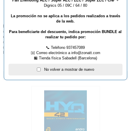
Goma Andro Hexer
Fan Zhendong ALC / Super ALC / ZLC / Super ZLC / CNF
+
Dignics 05 / 09C / 64 / 80
Powergrip SFX
La promoción no se aplica a los pedidos realizados a través
de la web.
Efecto, sensación, tolerancia y control son solo una muestra de las
virtudes de la Hexer Powergrip SFX. La superficie diseñada
Para beneficiarte del descuento, indica promoción BUNDLE al
específicamente para las nuevas pelotas permite generar mucho efecto y
realizar tu pedido por:
crear una buena trayectoria. Experimente el control máximo: Su esponja
de dureza blanda de 40° alcanza grandes tasas en términos de control.
📞 Teléfono 937457089
Ideal para jugadores que buscan tener el control del juego.
✉️ Correo electrónico a info@zonatt.com
🏪 Tienda física Sabadell (Barcelona)
No volver a mostrar de nuevo
ARTÍCULOS QUE TE PUEDEN INTERESAR...