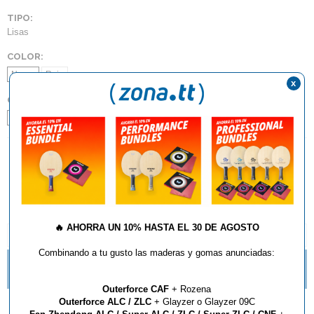
TIPO:
Lisas
COLOR:
Negro
Rojo
x
GROSOR:
1.7
1.9
2.1
AÑADIR AL CARRITO
🔥
AHORRA UN 10% HASTA EL 30 DE AGOSTO
DESCRIPCIÓN Y CARACTERÍSTICAS
Combinando a tu gusto las maderas y gomas anunciadas:
TE GUSTAN LOS PICOS? NUEVAS IMPARTIAL DE
BUTTERFLY
Outerforce CAF
+ Rozena
Outerforce ALC / ZLC
+ Glayzer o Glayzer 09C