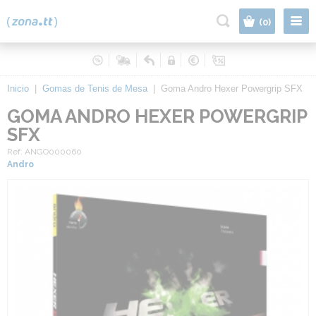
|
(0)
Inicio
|
Gomas de Tenis de Mesa
|
Goma Andro Hexer Powergrip SFX
GOMA ANDRO HEXER POWERGRIP
SFX
Ref. ANGO000060
Andro