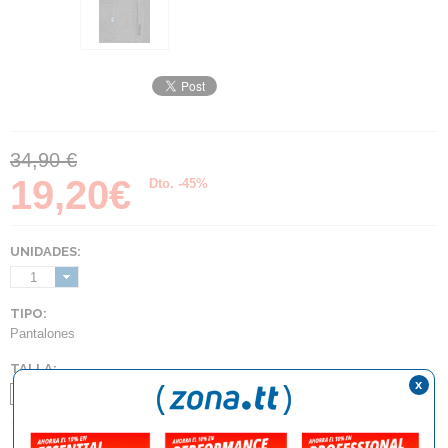
34,90 €
19,20€
Dto. -45%
UNIDADES:
1
TIPO:
Pantalones
TALLA:
x
2XS
2XL