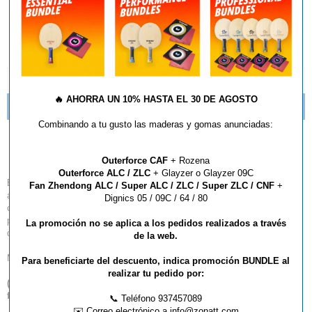
AÑADIR AL CARRITO
DESCRIPCIÓN Y CARACTERÍSTICAS
🔥
AHORRA UN 10% HASTA EL 30 DE AGOSTO
NOVEDADES TEXTIL BUTTERFLY 2016
Combinando a tu gusto las maderas y gomas anunciadas:
Short Butterfly Meranji
Outerforce CAF
+ Rozena
Outerforce ALC / ZLC
+ Glayzer o Glayzer 09C
Este pantalón corto de diseño clásico, confeccionado en una mezcla de
Fan Zhendong ALC / Super ALC / ZLC / Super ZLC / CNF
+
algodón, es ideal para actividades de ocio y deportes informales. Su
Dignics 05 / 09C / 64 / 80
cómodo ajuste, unido a un sutil diseño, hacen de Meranji un compañero
perfecto para el día a día. Con cintura de cordón elástico y bolsillos
La promoción no se aplica a los pedidos realizados a través
delanteros.
de la web.
Material: 80% algodón / 20% poliéster
Para beneficiarte del descuento, indica promoción BUNDLE al
realizar tu pedido por:
(
*
) Este artículo no admite descuento lineal por volumen de
facturación.
📞 Teléfono 937457089
✉️ Correo electrónico a info@zonatt.com