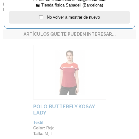
(
**
) Por favor, tenga en cuenta que sólo entregamos productos
🏪 Tienda física Sabadell (Barcelona)
Butterfly dentro del territorio español.
No volver a mostrar de nuevo
ARTÍCULOS QUE TE PUEDEN INTERESAR...
POLO BUTTERFLY KOSAY
LADY
Textil
Color:
Rojo
Talla:
M, L