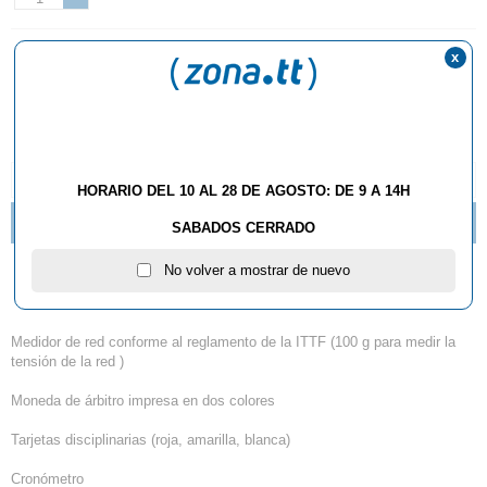
x
AÑADIR AL CARRITO
DESCRIPCIÓN Y CARACTERÍSTICAS
HORARIO DEL 10 AL 28 DE AGOSTO: DE 9 A 14H
BRUTALES OFERTAS JOOLA "WINTERSALE 2019"
SABADOS CERRADO
No volver a mostrar de nuevo
Set Arbitro Joola
Medidor de red conforme al reglamento de la ITTF (100 g para medir la
tensión de la red )
Moneda de árbitro impresa en dos colores
Tarjetas disciplinarias (roja, amarilla, blanca)
Cronómetro