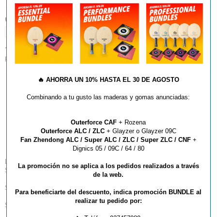
UNIDADES:
1
TIPO:
Redes, Soportes y Medidores
🔥
AHORRA UN 10% HASTA EL 30 DE AGOSTO
AÑADIR AL CARRITO
Combinando a tu gusto las maderas y gomas anunciadas:
Outerforce CAF
+ Rozena
Outerforce ALC / ZLC
+ Glayzer o Glayzer 09C
Red Pongfinity
Fan Zhendong ALC / Super ALC / ZLC / Super ZLC / CNF
+
Dignics 05 / 09C / 64 / 80
Llévate el ping pong a cualquier parte con esta red portátil Pongfinity.
La promoción no se aplica a los pedidos realizados a través
Sólo tienes que engancharla a una superficie y ¡listo para jugar!
de la web.
Se engancha a casi cualquier mesa
Para beneficiarte del descuento, indica promoción BUNDLE al
realizar tu pedido por:
Superficie Clip de goma con mecanismo antideslizante