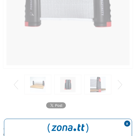
x
29,90€