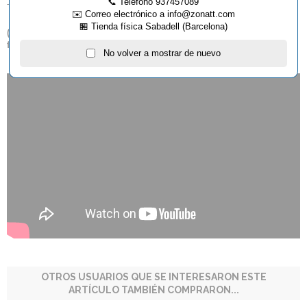
📞 Teléfono 937457089
Tamaño del clip: 5 cm Ancho de la red: 187 cm / 74 pulgadas
✉️ Correo electrónico a info@zonatt.com
🏪 Tienda física Sabadell (Barcelona)
(
*
) Este artículo no admite descuento lineal por volumen de
facturación.
No volver a mostrar de nuevo
OTROS USUARIOS QUE SE INTERESARON ESTE
ARTÍCULO TAMBIÉN COMPRARON...