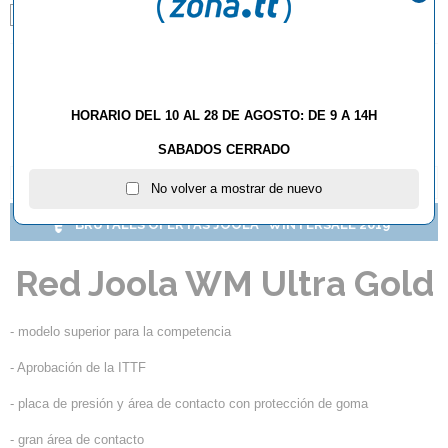
Dorado
AÑADIR AL CARRITO
HORARIO DEL 10 AL 28 DE AGOSTO: DE 9 A 14H
SABADOS CERRADO
DESCRIPCIÓN Y CARACTERÍSTICAS
No volver a mostrar de nuevo
BRUTALES OFERTAS JOOLA "WINTERSALE 2019"
Red Joola WM Ultra Gold
- modelo superior para la competencia
- Aprobación de la ITTF
- placa de presión y área de contacto con protección de goma
- gran área de contacto