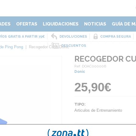
ADES
OFERTAS
LIQUIDACIONES
NOTICIAS
GUÍA DE M
ÍOS GRATIS A PARTIR 75€
DEVOLUCIONES
COMPRA SEGURA
DESCUENTOS
de Ping Pong
|
Recogedor Cubo Donic
RECOGEDOR CU
Ref. DOAC000006
Donic
25,90€
TIPO:
Articulos de Entrenamiento
AÑA