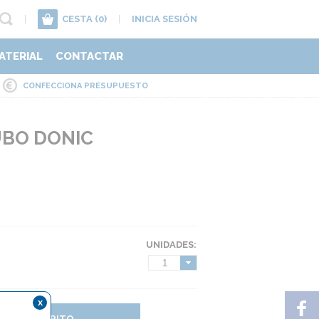
|
CESTA
(0)
|
INICIA SESIÓN
ATERIAL
CONTACTAR
CONFECCIONA PRESUPUESTO
BO DONIC
UNIDADES:
1
x
DIR AL CARRITO