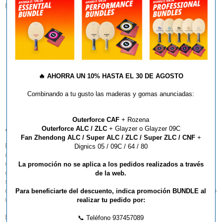
Redes, Soportes y Medidores
AÑADIR AL CARRITO
🔥
AHORRA UN 10% HASTA EL 30 DE AGOSTO
Marcador Electrónico
Combinando a tu gusto las maderas y gomas anunciadas:
PimPon Scorer
Outerforce CAF
+ Rozena
¿Qué es el Marcador Electrónico de Tenis de Mesa?
Outerforce ALC / ZLC
+ Glayzer o Glayzer 09C
Fan Zhendong ALC / Super ALC / ZLC / Super ZLC / CNF
+
El Marcador Electrónico de Tenis de Mesa es un panel de 24x40 LEDs
Dignics 05 / 09C / 64 / 80
diseñado para mostrar la puntuación en partidos y encuentros de tenis de
mesa. A diferencia de los marcadores tradicionales, este dispositivo se
La promoción no se aplica a los pedidos realizados a través
controla de forma inalámbrica a través de una red Wi-Fi. Incorpora un
de la web.
servidor web integrado, lo que permite su control desde cualquier
dispositivo con un navegador web, ya sea un smartphone, un ordenador o
Para beneficiarte del descuento, indica promoción BUNDLE al
una tablet.
realizar tu pedido por:
Este marcador ofrece dos modos principales de funcionamiento:
📞 Teléfono 937457089