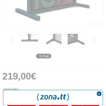
219,00€
UNIDADES:
x
1
TIPO: