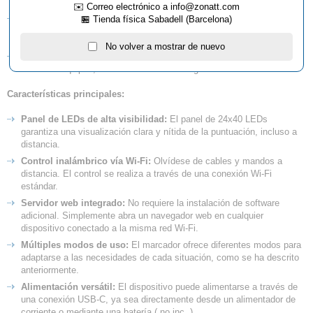
✉️ Correo electrónico a info@zonatt.com
Marcador de Partido (Parcial o de Mesa):
Perfecto para partidos
🏪 Tienda física Sabadell (Barcelona)
individuales, mostrando la puntuación del partido en curso.
No volver a mostrar de nuevo
Marcador Global (de Sala o Encuentro):
Ideal para competiciones
entre dos equipos, mostrando el resultado global del encuentro.
Características principales:
Panel de LEDs de alta visibilidad:
El panel de 24x40 LEDs
garantiza una visualización clara y nítida de la puntuación, incluso a
distancia.
Control inalámbrico vía Wi-Fi:
Olvídese de cables y mandos a
distancia. El control se realiza a través de una conexión Wi-Fi
estándar.
Servidor web integrado:
No requiere la instalación de software
adicional. Simplemente abra un navegador web en cualquier
dispositivo conectado a la misma red Wi-Fi.
Múltiples modos de uso:
El marcador ofrece diferentes modos para
adaptarse a las necesidades de cada situación, como se ha descrito
anteriormente.
Alimentación versátil:
El dispositivo puede alimentarse a través de
una conexión USB-C, ya sea directamente desde un alimentador de
corriente o mediante una batería ( no inc. ).