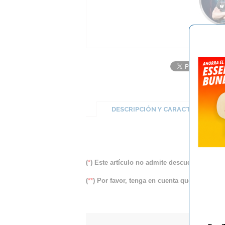
DESCRIPCIÓN Y CARACTERÍSTICA
(
*
) Este artículo no admite descuento lineal
(
**
) Por favor, tenga en cuenta que sólo entr