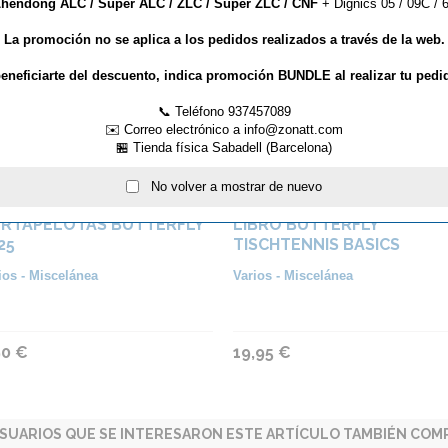
hendong ALC / Super ALC / ZLC / Super ZLC / CNF
+ Dignics 05 / 09C / 6
La promoción no se aplica a los pedidos realizados a través de la web.
eneficiarte del descuento, indica promoción BUNDLE al realizar tu pedi
📞 Teléfono 937457089
✉️ Correo electrónico a info@zonatt.com
🏪 Tienda física Sabadell (Barcelona)
No volver a mostrar de nuevo
RTAPELOTAS BUTTERFLY
LIBRO BUTTERFLY
25
TISCHTENNIS BASICS
ios - Miscelánea
Varios - Miscelánea
90 €
19,95 €
SUARIOS QUE SE INTERESARON ESTE ARTÍCULO TAMBIÉN COMP