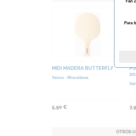
Fan Z
Para b
MIDI MADERA BUTTERFLY
PO
20
Varios - Miscelánea
Var
5,90 €
3,
OTROS U