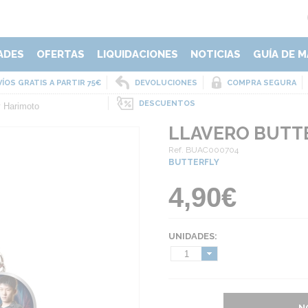
ADES
OFERTAS
LIQUIDACIONES
NOTICIAS
GUÍA DE M
ÍOS GRATIS A PARTIR 75€
DEVOLUCIONES
COMPRA SEGURA
DESCUENTOS
y Harimoto
LLAVERO BUTT
Ref. BUAC000704
BUTTERFLY
4,90€
UNIDADES:
1
N