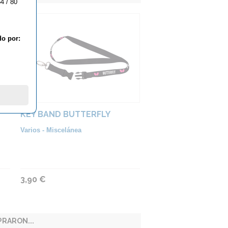
4 / 80
do por:
KEY BAND BUTTERFLY
Varios - Miscelánea
3,90 €
RARON...