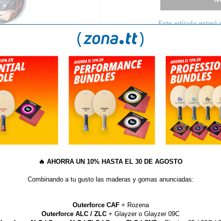
Este artículo estará 
S
ZAPATILLAS BUTTERFLY LEZOLINE GROOVY YA DIS
Llavero Butterfly Harimoto
 por volumen de facturación.
🔥
AHORRA UN 10% HASTA EL 30 DE AGOSTO
egamos productos Butterfly dentro del territorio español.
Combinando a tu gusto las maderas y gomas anunciadas:
Outerforce CAF
+ Rozena
Outerforce ALC / ZLC
+ Glayzer o Glayzer 09C
ARTÍCULOS QUE TE PUEDEN INTERESAR...