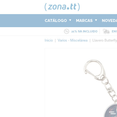
CATÁLOGO
MARCAS
NOVED
21% IVA INCLUIDO
ENV
Inicio
|
Varios - Miscelánea
|
Llavero Butterfl