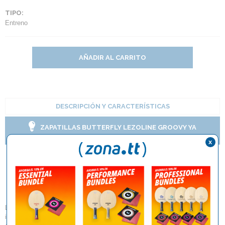
TIPO:
Entreno
AÑADIR AL CARRITO
DESCRIPCIÓN Y CARACTERÍSTICAS
ZAPATILLAS BUTTERFLY LEZOLINE GROOVY YA
DISPONIBLES.
x
Pelotas Butterfly Classic
(3 ud)
La pelota de tenis de mesa clásica es ideal para entrenamientos
intensivos y partidos divertidos. Ofrece una excelente jugabilidad,