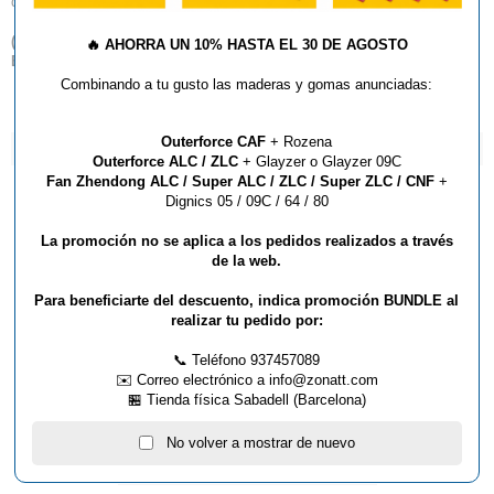
durabilidad y es adecuada para partidos en interiores y exteriores.
(
*
) Por favor, tenga en cuenta que sólo entregamos productos
🔥
AHORRA UN 10% HASTA EL 30 DE AGOSTO
Butterfly dentro del territorio español.
Combinando a tu gusto las maderas y gomas anunciadas:
Outerforce CAF
+ Rozena
ARTÍCULOS QUE TE PUEDEN INTERESAR...
Outerforce ALC / ZLC
+ Glayzer o Glayzer 09C
Fan Zhendong ALC / Super ALC / ZLC / Super ZLC / CNF
+
Dignics 05 / 09C / 64 / 80
La promoción no se aplica a los pedidos realizados a través
de la web.
Para beneficiarte del descuento, indica promoción BUNDLE al
realizar tu pedido por:
📞 Teléfono 937457089
✉️ Correo electrónico a info@zonatt.com
🏪 Tienda física Sabadell (Barcelona)
PELOTA BUTTERFLY
TRAINING 40+ 6UD
No volver a mostrar de nuevo
Pelotas