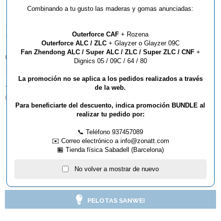
Combinando a tu gusto las maderas y gomas anunciadas:
11,90€
Outerforce CAF
+ Rozena
Outerforce ALC / ZLC
+ Glayzer o Glayzer 09C
Fan Zhendong ALC / Super ALC / ZLC / Super ZLC / CNF
+
UNIDADES:
Dignics 05 / 09C / 64 / 80
1
La promoción no se aplica a los pedidos realizados a través
de la web.
TIPO:
Competición
Para beneficiarte del descuento, indica promoción BUNDLE al
realizar tu pedido por:
📞 Teléfono 937457089
AÑADIR AL CARRITO
✉️ Correo electrónico a info@zonatt.com
🏪 Tienda física Sabadell (Barcelona)
No volver a mostrar de nuevo
DESCRIPCIÓN Y CARACTERÍSTICAS
PELOTAS SANWEI