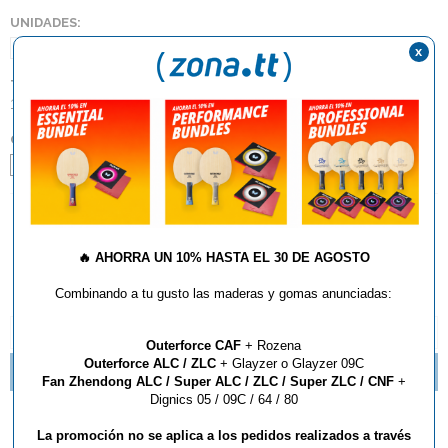
UNIDADES:
1
x
TIPO:
1 Carro con ruedas
,
Interior
COLOR:
Antracita
AÑADIR AL CARRITO
🔥
AHORRA UN 10% HASTA EL 30 DE AGOSTO
Combinando a tu gusto las maderas y gomas anunciadas:
DESCRIPCIÓN Y CARACTERÍSTICAS
Outerforce CAF
+ Rozena
Outerforce ALC / ZLC
+ Glayzer o Glayzer 09C
BRUTALES OFERTAS JOOLA "WINTERSALE 2019"
Fan Zhendong ALC / Super ALC / ZLC / Super ZLC / CNF
+
Dignics 05 / 09C / 64 / 80
Mesa Joola Falcon
La promoción no se aplica a los pedidos realizados a través