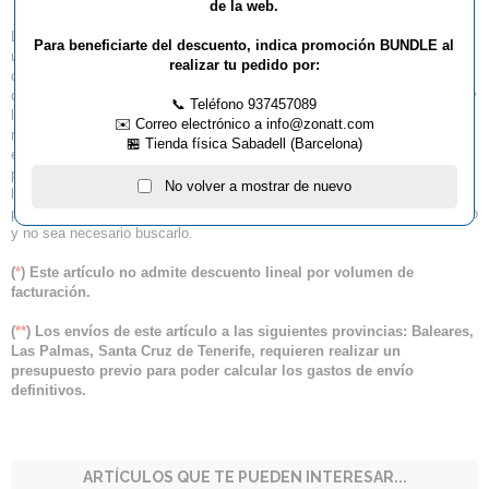
de la web.
La elegante y especialmente robusta mesa de ping-pong de interior de
Para beneficiarte del descuento, indica promoción BUNDLE al
una sola pieza JOOLA FALCON tiene una superficie de 22 mm con
realizar tu pedido por:
calidad de competición para un rebote profesional de la pelota y la mayor
diversión posible. El innovador sistema de plegado de la mesa premium y
📞 Teléfono 937457089
las ruedas extragrandes de 6 pulgadas garantizan el máximo confort y
✉️ Correo electrónico a info@zonatt.com
movilidad. La red fijada permanentemente hace que la mesa destaque
🏪 Tienda física Sabadell (Barcelona)
entre la multitud y las mitades plegables permiten jugar en solitario. Las
patas ajustables se adaptan a suelos irregulares. En cada lado
No volver a mostrar de nuevo
longitudinal de la mesa dispone de almacenamiento para raquetas y
pelotas, de modo que el material de juego necesario esté siempre a mano
y no sea necesario buscarlo.
(
*
) Este artículo no admite descuento lineal por volumen de
facturación.
(
**
) Los envíos de este artículo a las siguientes provincias: Baleares,
Las Palmas, Santa Cruz de Tenerife, requieren realizar un
presupuesto previo para poder calcular los gastos de envío
definitivos.
ARTÍCULOS QUE TE PUEDEN INTERESAR...