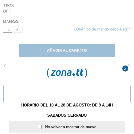
TIPO:
OFF
MANGO:
¿Qué tipo de mango debo elegir?
FL
ST
AÑADIR AL CARRITO
x
DESCRIPCIÓN Y CARACTERÍSTICAS
¿QUÉ ESTILO DE MANGO DE RAQUETA DEBO
ELEGIR?
HORARIO DEL 10 AL 28 DE AGOSTO: DE 9 A 14H
Madera JOOLA TEZZO
SABADOS CERRADO
GUARDIAN
No volver a mostrar de nuevo