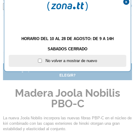
x
¿Qué tipo de mango debo elegir?
FL
ST
AÑADIR AL CARRITO
HORARIO DEL 10 AL 28 DE AGOSTO: DE 9 A 14H
SABADOS CERRADO
DESCRIPCIÓN Y CARACTERÍSTICAS
No volver a mostrar de nuevo
¿QUÉ ESTILO DE MANGO DE RAQUETA DEBO
ELEGIR?
Madera Joola Nobilis
PBO-C
La nueva Joola Nobilis incorpora las nuevas fibras PBP-C en el núcleo de
kiri combinado con las capas exteriores de hinoki otorgan una gran
estabilidad y elasticidad al conjunto.