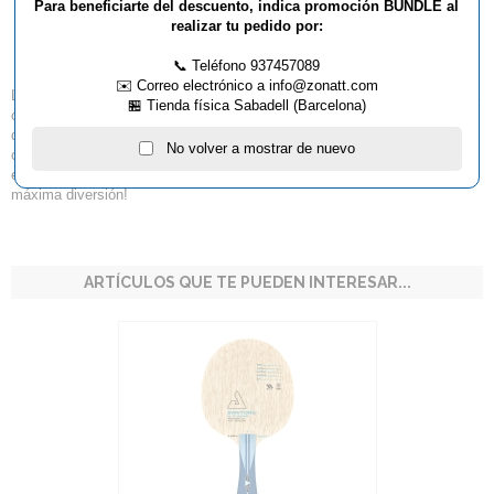
Madera JOOLA Baseline
Para beneficiarte del descuento, indica promoción BUNDLE al
realizar tu pedido por:
JR XXS
📞 Teléfono 937457089
✉️ Correo electrónico a info@zonatt.com
La versión Junior del BASEline ALL cuenta con un mango más fino y una
🏪 Tienda física Sabadell (Barcelona)
cabeza más pequeña para un agarre cómodo y un peso ultraligero por
debajo de 80 g. Diseñado para jugadores jóvenes, ofrece un excelente
No volver a mostrar de nuevo
control y retroalimentación con la bola, lo que lo hace ideal para el
entrenamiento de técnica y el juego básico en el club, ¡asegurando la
máxima diversión!
ARTÍCULOS QUE TE PUEDEN INTERESAR...