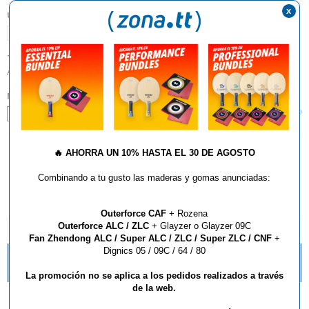
x
UNIDADES:
1
TIPO:
ALL
,
Slim/XXS
MANGO:
¿Qué tipo de mango debo elegir?
FL
🔥
AHORRA UN 10% HASTA EL 30 DE AGOSTO
AÑADIR AL CARRITO
Combinando a tu gusto las maderas y gomas anunciadas:
Outerforce CAF
+ Rozena
Outerforce ALC / ZLC
+ Glayzer o Glayzer 09C
DESCRIPCIÓN Y CARACTERÍSTICAS
Fan Zhendong ALC / Super ALC / ZLC / Super ZLC / CNF
+
Dignics 05 / 09C / 64 / 80
¿QUÉ ESTILO DE MANGO DE RAQUETA DEBO
ELEGIR?
La promoción no se aplica a los pedidos realizados a través
de la web.